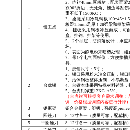
2
、内衬
48mm
厚板材，配表面蒙
双
90°
折边，无死角、翘边等刮伤
重不低于
1500KG
；
3
、桌腿采用冷轧钢板
100*45*1.
板即
1.5mm
足厚！加强梁和框架
1
钳工桌
4
、挂板采用钢板冲压而成，可
盒、挂钩、挂架等使用。
5
、
2
个抽屉，防滑落设计，承重
坏。
6
、表面为静电粉末喷塑处理，组
7
、带
1
个电气面板位，方便接插
具。
1
、虎钳尺寸：
5
寸；
2
、钳口采用粉末冶金压制，钳口
3
、活体钢板整体压制，不易断裂
2
台虎钳
4
、台钳本体采用特殊材料铸造，
5
、台虎钳净重
12KG
±
5%
。
（台虎钳可根据客户需求调整；
调，价格根据调整内容进行升降
3
钢据架
铝合金框架，塑柄，强度高
pionee
4
圆锉刀
8 12
寸各一（质量可靠，配塑柄
5
半圆锉刀
8 12
寸各一（质量可靠，配塑柄