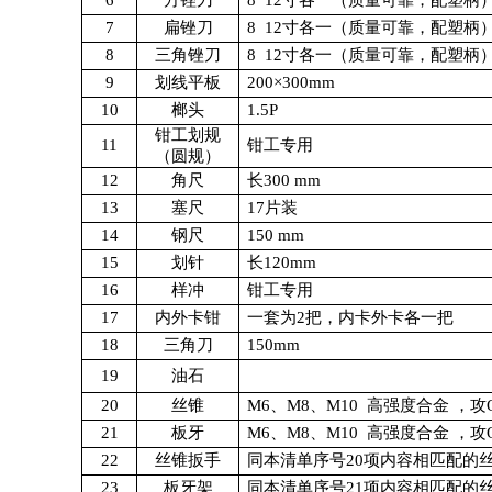
6
方锉刀
8 12
寸各一（质量可靠，配塑柄
7
扁锉刀
8 12
寸各一（质量可靠，配塑柄
8
三角锉刀
8 12
寸各一（质量可靠，配塑柄
9
划线平板
200×300mm
10
榔头
1.5P
钳工划规
11
钳工专用
（圆规）
12
角尺
长
300 mm
13
塞尺
17
片装
14
钢尺
150 mm
15
划针
长
120mm
16
样冲
钳工专用
17
内外卡钳
一套为
2
把，内卡外卡各一把
18
三角刀
150mm
19
油石
20
丝锥
M6
、
M8
、
M10
高强度合金 ，攻
21
板牙
M6
、
M8
、
M10
高强度合金 ，攻
22
丝锥扳手
同本清单序号
20
项内容相匹配的
23
板牙架
同本清单序号
21
项内容相匹配的