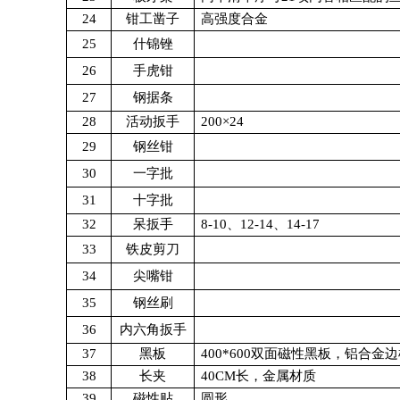
24
钳工凿子
高强度合金
25
什锦锉
26
手虎钳
27
钢据条
28
活动扳手
200×24
29
钢丝钳
30
一字批
31
十字批
32
呆扳手
8-10
、
12-14
、
14-17
33
铁皮剪刀
34
尖嘴钳
35
钢丝刷
36
内六角扳手
37
黑板
400*600
双面磁性黑板，铝合金边
38
长夹
40CM
长，金属材质
39
磁性贴
圆形