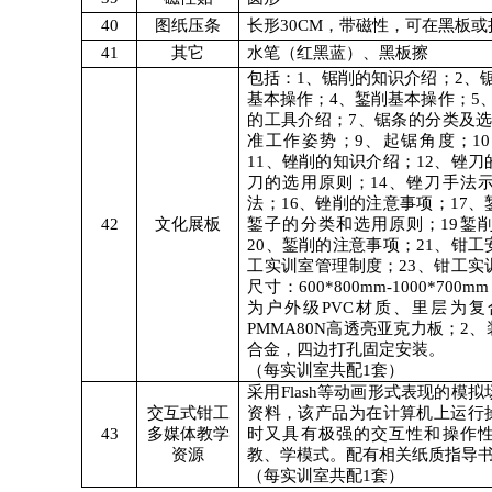
40
图纸压条
长形
30CM
，带磁性，可在黑板或
41
其它
水笔（红黑蓝）、黑板擦
包括：
1
、锯削的知识介绍；
2
、
基本操作；
4
、錾削基本操作；
5
的工具介绍；
7
、锯条的分类及
准工作姿势；
9
、起锯角度；
10
11
、锉削的知识介绍；
12
、锉刀
刀的选用原则；
14
、锉刀手法
法；
16
、锉削的注意事项；
17
、
42
文化展板
錾子的分类和选用原则；
19
錾
20
、錾削的注意事项；
21
、钳工
工实训室管理制度；
23
、钳工实
尺寸：
600*800mm-1000*700mm
为户外级
PVC
材质、里层为复
PMMA80N
高透亮亚克力板；
2
、
合金，四边打孔固定安装。
（每实训室共配
1
套）
采用
Flash
等动画形式表现的模拟
交互式钳工
资料，该产品为在计算机上运行
43
多媒体教学
时又具有极强的交互性和操作
资源
教、学模式。配有相关纸质指导
（每实训室共配
1
套）