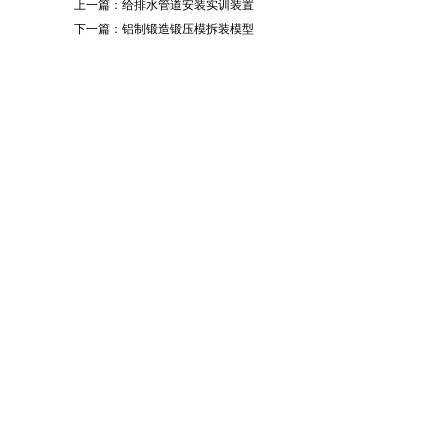
上一篇：
给排水管道安装实训装置
下一篇：
铝制锻造锻压模拆装模型