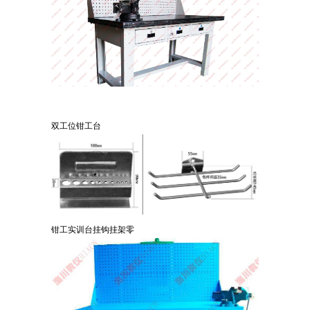
双工位钳工台
钳工实训台挂钩挂架零