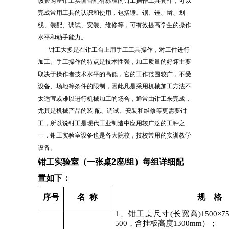
该套
两座钳工实训台
配有标准的钳工
操作工具套件，可以
完成常用工具的认识和使用，包括锤、锯、锉、凿、划
线、装配、调试、安装、维修等，可有效提高学生的操作
水平和动手能力。
钳工大多是在钳工台上用手工工具操作，对工件进行
加工。手工操作的特点是技术性强，加工质量的好坏主要
取决于操作者技术水平的高低，它的工作范围较广，不受
设备、场地等条件的限制，因此凡是采用机械加工方法不
太适宜或难以进行机械加工的场合，通常由钳工来完成，
尤其是机械产品的装 配、调试、安装和维修等更需要钳
工，所以说钳工是现代工业制造中应用较广泛的工种之
一，钳工实验室设备也是各大院校，技校常用的实训教学
设备。
钳工实验室（一张桌
2
座
/
组）每组详细配
置如下：
序号
名
称
规
格
1
、钳工桌尺寸
(
长宽高
)1500×7
500
，含挂板高度
1300mm
）；