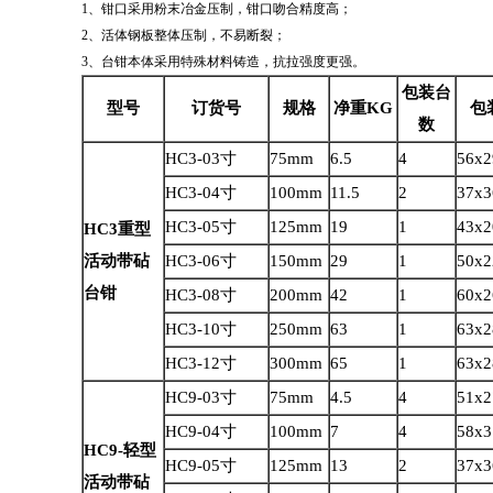
1、钳口采用粉末冶金压制，钳口吻合精度高；
2、活体钢板整体压制，不易断裂；
3、台钳本体采用特殊材料铸造，抗拉强度更强。
包装台
型号
订货号
规格
净重KG
包
数
HC3-03寸
75mm
6.5
4
56x2
HC3-04寸
100mm
11.5
2
37x3
HC3-05寸
125mm
19
1
43x2
HC3
重型
活动带砧
HC3-06寸
150mm
29
1
50x2
台钳
HC3-08寸
200mm
42
1
60x2
HC3-10寸
250mm
63
1
63x2
HC3-12寸
300mm
65
1
63x2
HC9-03寸
75mm
4.5
4
51x2
HC9-04寸
100mm
7
4
58x3
HC9-
轻型
HC9-05寸
125mm
13
2
37x3
活动带砧