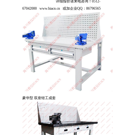
详细报价请来电咨询！0512-
67042000 www.hiacn.cn 或加企业QQ：86796565
豪华型 双座钳工成套