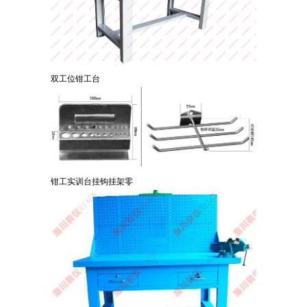
双工位钳工台
钳工实训台挂钩挂架零