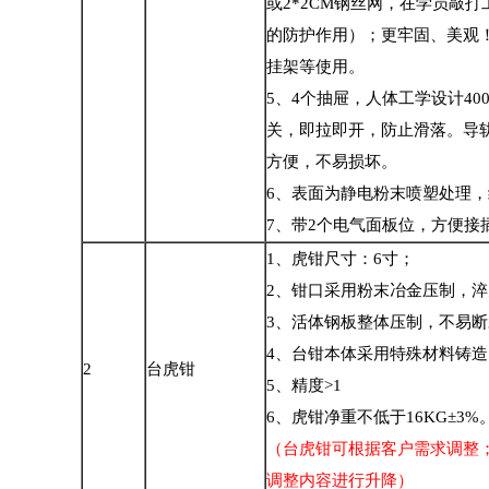
或
2*2CM
钢丝网，在学员敲打
的防护作用）；更牢固、美观
挂架等使用。
5
、
4
个抽屉，人体工学设计
40
关，即拉即开，防止滑落。导
方便，不易损坏。
6
、表面为静电粉末喷塑处理，
7
、带
2
个电气面板位，方便接
1
、虎钳尺寸：
6
寸；
2
、钳口采用粉末冶金压制，淬
3
、活体钢板整体压制，不易断
4
、台钳本体采用特殊材料铸造
2
台虎钳
5
、精度
>1
6
、虎钳净重不低于
16KG±3%
（台虎钳可根据客户需求调整
调整内容进行升降）