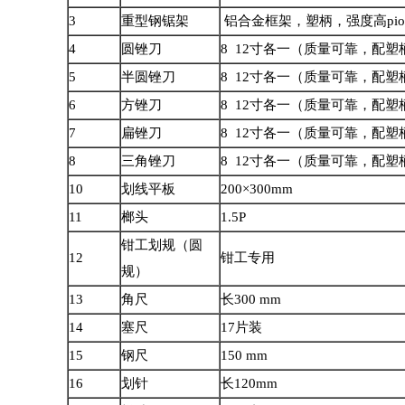
3
重型钢锯架
铝合金框架，塑柄，强度高
pio
4
圆锉刀
8 12
寸各一（质量可靠，配塑
5
半圆锉刀
8 12
寸各一（质量可靠，配塑
6
方锉刀
8 12
寸各一（质量可靠，配塑
7
扁锉刀
8 12
寸各一（质量可靠，配塑
8
三角锉刀
8 12
寸各一（质量可靠，配塑
10
划线平板
200×300mm
11
榔头
1.5P
钳工划规（圆
12
钳工专用
规）
13
角尺
长
300 mm
14
塞尺
17
片装
15
钢尺
150 mm
16
划针
长
120mm