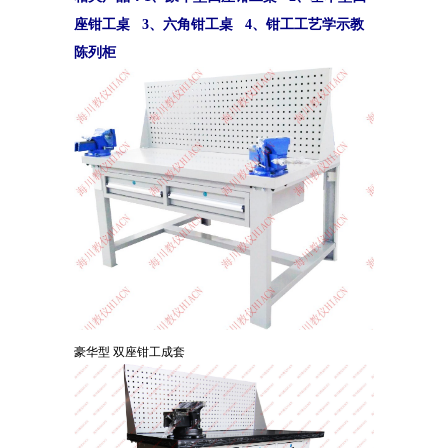
座钳工桌 3、六角钳工桌 4、钳工工艺学示教
陈列柜
豪华型 双座钳工成套