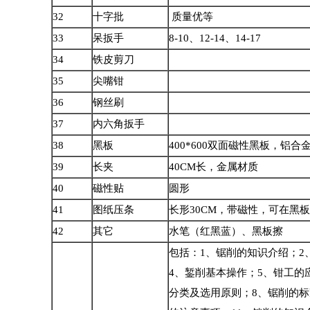
32
十字批
质量优等
33
呆扳手
8-10
、
12-14
、
14-17
34
铁皮剪刀
35
尖嘴钳
36
钢丝刷
37
内六角扳手
38
黑板
400*600
双面磁性黑板，铝合
39
长夹
40CM
长，金属材质
40
磁性贴
圆形
41
图纸压条
长形
30CM
，带磁性，可在黑板
42
其它
水笔（红黑蓝）、黑板擦
包括：
1
、锯削的知识介绍；
2
4
、錾削基本操作；
5
、钳工的
分类及选用原则；
8
、锯削的标