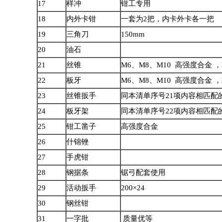
17
样冲
钳工专用
18
内外卡钳
一套为
2
把，内卡外卡各一把
19
三角刀
150mm
20
油石
21
丝锥
M6
、
M8
、
M10
高强度合金 
22
板牙
M6
、
M8
、
M10
高强度合金 
23
丝锥扳手
同本清单序号
21
项内容相匹配
24
板牙架
同本清单序号
22
项内容相匹配
25
钳工凿子
高强度合金
26
什锦锉
27
手虎钳
28
钢据条
锯弓配套使用
29
活动扳手
200×24
30
钢丝钳
31
一字批
质量优等