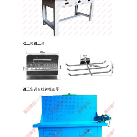
双工位钳工台
钳工实训台挂钩挂架零