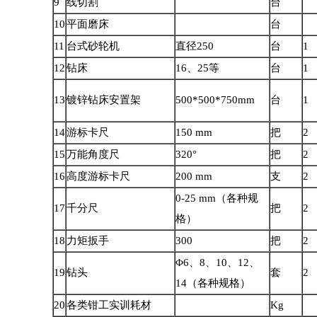
9
线切割
台
10
平面磨床
台
11
台式砂轮机
直径250
台
1
12
钻床
16、25等
台
1
13
镀锌钻床安置架
500*500*750mm
台
1
14
游标卡尺
150 mm
把
2
15
万能角度尺
320°
把
2
16
高度游标卡尺
200 mm
支
2
0-25 mm（各种规
17
千分尺
把
2
格）
18
力矩扳手
300
把
2
Φ6、8、10、12、
19
钻头
套
2
14（各种规格）
20
各类钳工实训耗材
Kg