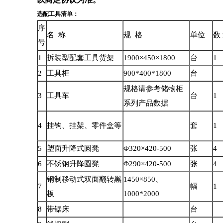
选配工具清单：
序
名 称
规 格
单位
数
号
1
拆装型配套工具货架
1900×450×1800
台
1
2
工具柜
900*400*1800
台
规格请参考储物柜
3
工具车
台
1
系列产品数据
4
挂钩、挂架、零件盒等
套
1
5
塑面升降式圆凳
Φ320×420-500
张
4
6
不锈钢升降圆凳
Φ290×420-500
张
4
钢制移动式双面翻转黑
1450×850、
7
幅
1
板
1000*2000
8
带锯床
台