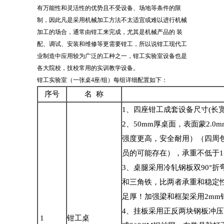
有万能性和灵活性的优势且不受设备、场地等条件的限
制，因此凡是采用机械加工方法不太适宜或难以进行机械
加工的场合，通常由钳工来完成，尤其是机械产品的 装
配、调试、安装和维修等更需要钳工，所以说钳工现代工
业制造中应用较为广泛的工种之一，钳工实验室设备也是
各大院校，技校常用的实训教学设备。
钳工实验室（一张桌
4
座
/
组）每组详细配置如下：
序号
名
称
1
、四座钳工成套设备尺寸
(
长
2
、
50mm
厚桌面，表面蒙
2.0m
强度更高，安全耐用）（四周
员的可能存在），承重不低于
1
3
、桌腿采用冷轧钢板双
90°
折
和三角铁，比两者承重和稳定
足厚！加强梁和框架采用
2mm
4
、挂板采用正反两块钢板冲压
1
钳工桌