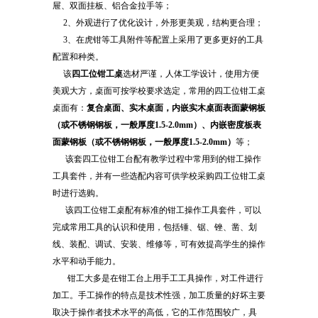
屉、双面挂板、铝合金拉手等；
2、外观进行了优化设计，外形更美观，结构更合理；
3、在虎钳等工具附件等配置上采用了更多更好的工具
配置和种类。
该
四工位钳工桌
选材严谨，人体工学设计，使用方便
美观大方，桌面可按学校要求选定，常用的四工位钳工桌
桌面有：
复合桌面、实木桌面，内嵌实木桌面表面蒙钢板
（或不锈钢钢板，一般厚度1.5-2.0mm）、内嵌密度板表
面蒙钢板（或不锈钢钢板，一般厚度1.5-2.0mm）
等；
该套四工位钳工台配有教学过程中常用到的钳工操作
工具套件，并有一些选配内容可供学校采购四工位钳工桌
时进行选购。
该四工位钳工桌配有标准的钳工操作工具套件，可以
完成常用工具的认识和使用，包括锤、锯、锉、凿、划
线、装配、调试、安装、维修等，可有效提高学生的操作
水平和动手能力。
钳工大多是在钳工台上用手工工具操作，对工件进行
加工。手工操作的特点是技术性强，加工质量的好坏主要
取决于操作者技术水平的高低，它的工作范围较广，具