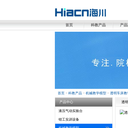
首页
科教产品
产品
首页
>
科教产品
>
机械教学模型
>
透明车床教
产品中心
透
液压气动实验台
液压实验台
钳工实训设备
气动实验台