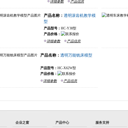
详细参数
产品信息
透明滚齿机教学模
产品名称：
型
产品型号：
HC-Y38型
产品价格：
详细参数
产品信息
透明万能铣床模型
产品名称：
产品型号：
HC-X62W型
产品价格：
详细参数
产品信息
企业之窗
产品中心
服务支持