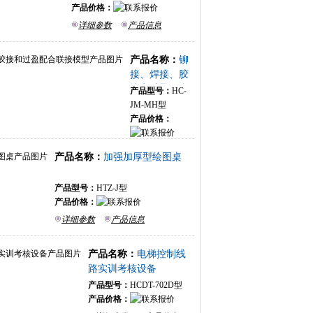
产品价格：
详细参数
产品信息
铆
产品名称：
接、焊接、胶
接和过盈配合
产品型号：
HC-
联接
JM-MH型
产品价格：
产品信息
加强加厚型绘图桌
产品名称：
产品型号：
HTZ-J型
产品价格：
详细参数
产品信息
电梯控制线
产品名称：
路实训考核设备
产品型号：
HCDT-702D型
产品价格：