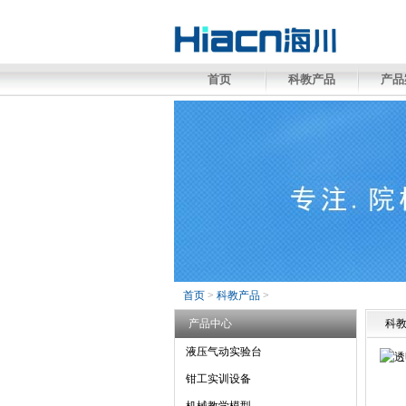
首页
科教产品
产品
首页
>
科教产品
>
产品中心
科
液压气动实验台
液压实验台
钳工实训设备
气动实验台