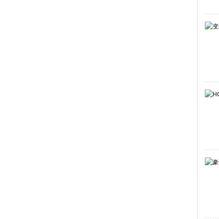
车助力转向
拼装实验台
汽车悬挂系
曲柄滑块导杆实验
列
台
凸轮槽轮实验台
液压
详
滑动轴承实验台
便携式机械传
动实验台
轮系教学实验
台
公差配合与测量教学设
备
详