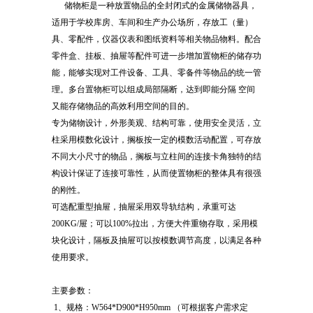
储物柜是一种放置物品的全封闭式的金属储物器具，
适用于学校库房、车间和生产办公场所，存放工（量）
具、零配件，仪器仪表和图纸资料等相关物品物料。配合
零件盒、挂板、抽屉等配件可进一步增加置物柜的储存功
能，能够实现对工件设备、工具、零备件等物品的统一管
理。多台置物柜可以组成局部隔断，达到即能分隔 空间
又能存储物品的高效利用空间的目的。
专为储物设计，外形美观、结构可靠，使用安全灵活，立
柱采用模数化设计，搁板按一定的模数活动配置，可存放
不同大小尺寸的物品，搁板与立柱间的连接卡角独特的结
构设计保证了连接可靠性，从而使置物柜的整体具有很强
的刚性。
可选配重型抽屉，抽屉采用双导轨结构，承重可达
200KG/屉；可以100%拉出，方便大件重物存取，采用模
块化设计，隔板及抽屉可以按模数调节高度，以满足各种
使用要求。
主要参数：
1、规格：W564*D900*H950mm （可根据客户需求定