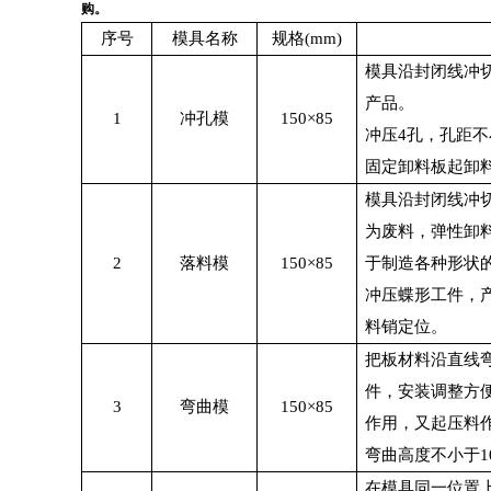
购。
序号
模具名称
规格
(mm)
模具沿封闭线冲
产品。
1
冲孔模
150×85
冲压
4
孔，孔距不
固定卸料板起卸
模具沿封闭线冲
为废料，弹性卸
2
落料模
150×85
于制造各种形状
冲压蝶形工件，
料销定位。
把板材料沿直线
件，安装调整方
3
弯曲模
150×85
作用，又起压料
弯曲高度不小于
在模具同一位置