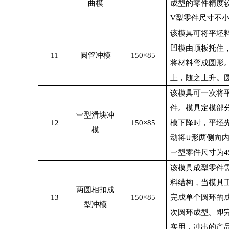
曲模
成型的零件精度
V
型零件尺寸不
该模具可将平坯
凹模由顶板托住
11
圆管冲模
150×85
将材料弯成圆形
上，随之上升。
该模具可一次将
件。模具定模部
︺型滑块冲
12
150×85
模下降时，平坯先
模
动将
∪
形两侧向
︺型零件尺寸为
4
该模具成型零件
料结构，当模具
两圆相扣成
13
150×85
完成单个圆环的
型冲模
次圆环成型。即
实用，冲出的产