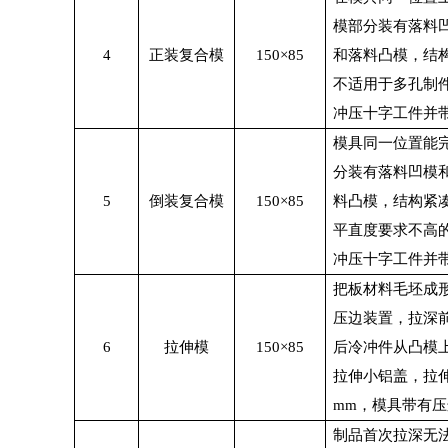
模部分装有落料
4
正装复合模
150×85
和落料凸模，结
不适用于多孔制
冲压十字工件并
模具同一位置能
分装有落料凹模
5
倒装复合模
150×85
料凸模，结构紧
平直度要求不高
冲压十字工件并
把板材料毛坯成
压边装置，拉深
6
拉伸模
150×85
后冷冲件从凸模
拉伸小铝盖，拉
mm
，模具带有压
制品首次拉深无