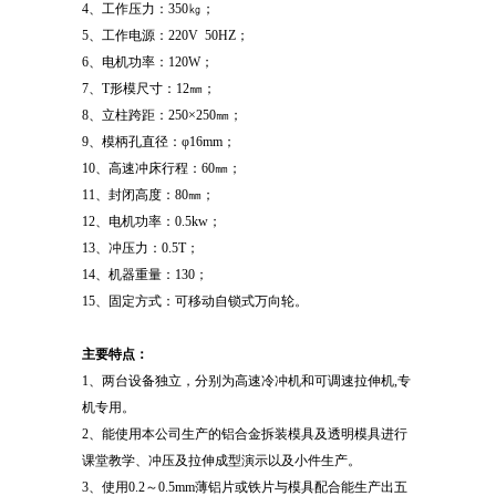
4、工作压力：350㎏；
5、工作电源：220V 50HZ；
6、电机功率：120W；
7、T形模尺寸：12㎜；
8、立柱跨距：250×250㎜；
9、模柄孔直径：φ16mm；
10、高速冲床行程：60㎜；
11、封闭高度：80㎜；
12、电机功率：0.5kw；
13、冲压力：0.5T；
14、机器重量：130；
15、固定方式：可移动自锁式万向轮。
主要特点：
1、两台设备独立，分别为高速冷冲机和可调速拉伸机,专
机专用。
2、能使用本公司生产的铝合金拆装模具及透明模具进行
课堂教学、冲压及拉伸成型演示以及小件生产。
3、使用0.2～0.5mm薄铝片或铁片与模具配合能生产出五