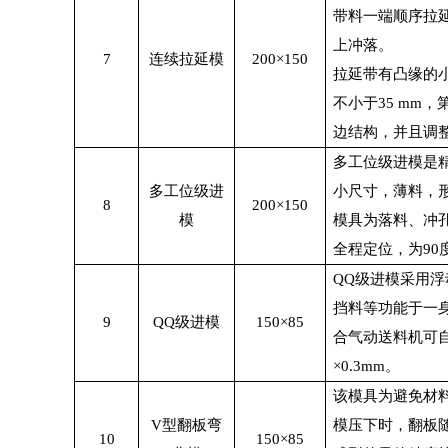
带料一端顺序拉
上冲落。
7
连续拉延模
200×150
拉延带有凸缘的
不小于
35 mm
，
边结构，并且调
多工位级进模是
多工位级进
小尺寸，薄料，
8
200×150
模
模具为落料、冲
全程定位，为
90
QQ
级进模采用浮
挡料等功能于一
9
QQ
级进模
150×85
合气动送料机可
×0.3mm
。
该模具为避免材
V
型翻板弯
模压下时，翻板
10
150×85