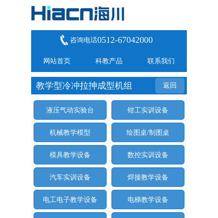
0512-67042000
咨询电话
网站首页
科教产品
联系我们
教学型冷冲拉抻成型机组
返回
液压气动实验台
钳工实训设备
机械教学模型
绘图桌/制图桌
模具教学设备
数控实训设备
汽车实训设备
焊接教学设备
电工电子教学设备
电梯教学设备