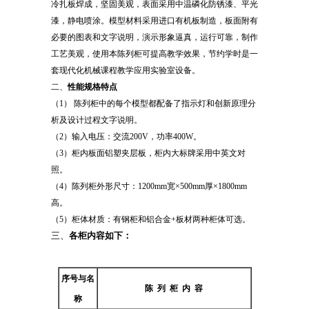
冷扎板焊成，坚固美观，表面采用中温磷化防锈漆、平光
漆，静电喷涂。模型材料采用进口有机板制造，板面附有
必要的图表和文字说明，演示形象逼真，运行可靠，制作
工艺美观，使用本陈列柜可提高教学效果，节约学时是一
套现代化机械课程教学应用实验室设备。
二、
性能规格特点
（1） 陈列柜中的每个模型都配备了指示灯和创新原理分
析及设计过程文字说明。
（2）输入电压：交流200V，功率400W。
（3）柜内板面铝塑夹层板，柜内大标牌采用中英文对
照。
（4）陈列柜外形尺寸：1200mm宽×500mm厚×1800mm
高。
（5）柜体材质：有钢柜和铝合金+板材两种柜体可选。
三、
各柜内容如下：
序号与名
陈
列
柜
内
容
称