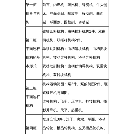
第一柜
前言、内燃机、蒸汽机、缝纫机、牛头刨
机器与机
床、球面高副、螺旋副、移动副、曲面
构
副、球面副、圆柱副、转动副
铰链四杆机构：曲柄摇杆机构
2
件、双曲
第二柜
柄机构、双摇杆机构
2
件。
平面连杆
单移动副机构：曲柄滑块机构、曲柄摇块
机构的基
机构、转动导杆机构、移动导杆机构
本形式
双移动副机构：曲柄移动导机构、双滑块
机构、双转块机构
机构运动简图：泵
2
件、泵的简图
2
件、颚
第三柜
式破碎机与间图。
平面连杆
连杆机构：飞剪、压包机、翻转机构、摄
机构
影升降机、天平、起重机。
盘形凸轮
3
件：滚子、尖端、平面、移动
第四柜
凸轮轮、槽凸轮机构、交叉槽凸轮机构、