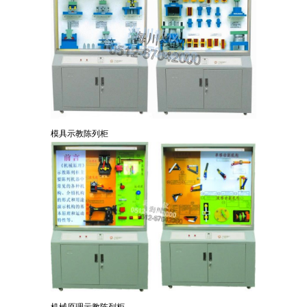
模具示教陈列柜