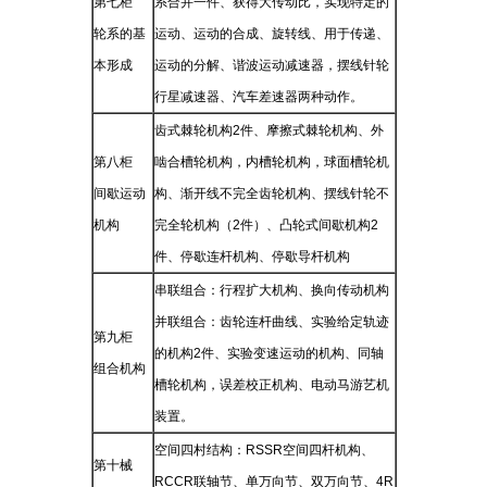
第七柜
系合并一件、获得大传动比，实现特定的
轮系的基
运动、运动的合成、旋转线、用于传递、
本形成
运动的分解、谐波运动减速器，摆线针轮
行星减速器、汽车差速器两种动作。
齿式棘轮机构
2
件、摩擦式棘轮机构、外
第八柜
啮合槽轮机构，内槽轮机构，球面槽轮机
间歇运动
构、渐开线不完全齿轮机构、摆线针轮不
机构
完全轮机构（
2
件）、凸轮式间歇机构
2
件、停歇连杆机构、停歇导杆机构
串联组合：行程扩大机构、换向传动机构
并联组合：齿轮连杆曲线、实验给定轨迹
第九柜
的机构
2
件、实验变速运动的机构、同轴
组合机构
槽轮机构，误差校正机构、电动马游艺机
装置。
空间四村结构：
RSSR
空间四杆机构、
第十械
RCCR
联轴节、单万向节、双万向节、
4R