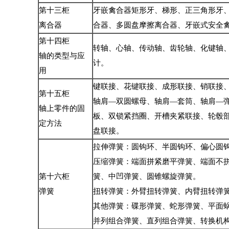
第十三柜
牙嵌禽合器矩形牙、梯形、正三角形牙
离合器
合器、多圆盘摩擦离合器、牙嵌式安全
第十四柜
转轴、心轴、传动轴、齿轮轴、化键轴
轴的类型与应
计。
用
键联接、花键联接、成形联接、销联接
第十五柜
轴肩—双圆螺母、轴肩—套筒、轴肩—
轴上零件的固
板、双锁紧挡圈、开槽夹紧联接、轮毂
定方法
盘联接。
拉伸弹簧：圆钩环、半圆钩环、偏心圆
压缩弹簧：端面拼紧磨平弹簧、端面不
第十六柜
簧、中凹弹簧、圆锥螺旋弹簧。
弹簧
扭转弹簧：外臂扭转弹簧、内臂扭转弹
其他弹簧：碟形弹簧、蛇形弹簧、平面
并列组合弹簧、直列组合弹簧、转换机