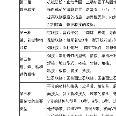
第二柜
机械防松：止动垫圈、止动垫圈子与圆
螺纹联接
横向截荷的减载装置：斜垫圈、凸台、
提高联接强度的措施：加弹性无件、内
沉割螺母、螺纹联接的装拆。
第三柜
键联接：普通平键、半圆键、楔键、导
键、花键和销
花键联接：矩形花键3件，渐开线花键2
联接
销联接：圆柱销3件、圆锥销4件、导形
铆接：常用铆钉的型式、搭接、单搭板
第四柜
焊接：坡口型式、搭接、对接、角接。
铆、焊、粘和
粘接：板接、管接、角接。
过盈联接
过盈联接：圆柱面过盈联接，圆锥面过
平带的材料与接头：皮革带、编制带、
第五柜
面接头、斜面阶梯接头、胶带的接头、
带传动的主要
V带的结构与型号：O型、A型、B型、C
类型
他传动带、联组V带、普通V带、双面V