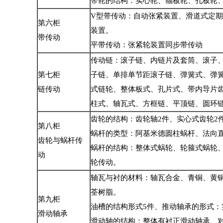
带轮的结构：实心轮、辐板轮、孔板轮
V型带传动：自动张紧装置、滑道式定
第六柜
装置。
带传动
平带传动：张紧轮装置同步带传动
传动链：滚子链、内链片及套筒、滚子、
第七柜
子链、单排单节距滚子链、弹簧式、弹
链传动
式链轮、整体板式、孔片式、带内导片齿
柱式、轴瓦式、方框链、平顶链、圆环
齿轮的结构：齿轮轴2件、实心式齿轮2
第八柜
蜗杆的类型：阿基米德圆柱蜗杆、法向
齿轮与蜗杆传
蜗杆的结构：整体式蜗轮、轮箍式蜗轮
动
轮传动。
轴瓦与衬的材料：轴瓦合金、青铜、黄
荃树脂。
第九柜
油槽的结构形式5件、推动轴承的形式：
滑动轴承
滑动轴的结构：整体有衬正滑动轴承、