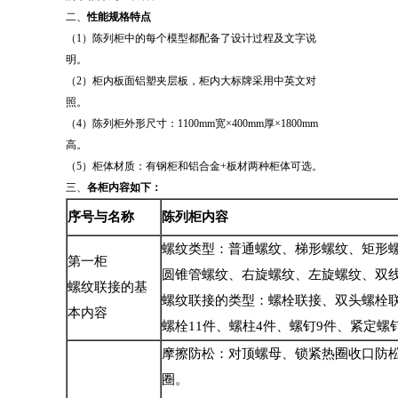
二、
性能规格特点
（1）陈列柜中的每个模型都配备了设计过程及文字说
明。
（2）柜内板面铝塑夹层板，柜内大标牌采用中英文对
照。
（4）陈列柜外形尺寸：1100mm宽×400mm厚×1800mm
高。
（5）柜体材质：有钢柜和铝合金+板材两种柜体可选。
三、
各柜内容如下：
序号与名称
陈列柜内容
螺纹类型：普通螺纹、梯形螺纹、矩形
第一柜
圆锥管螺纹、右旋螺纹、左旋螺纹、双
螺纹联接的基
螺纹联接的类型：螺栓联接、双头螺栓
本内容
螺栓11件、螺柱4件、螺钉9件、紧定螺
摩擦防松：对顶螺母、锁紧热圈收口防
圈。