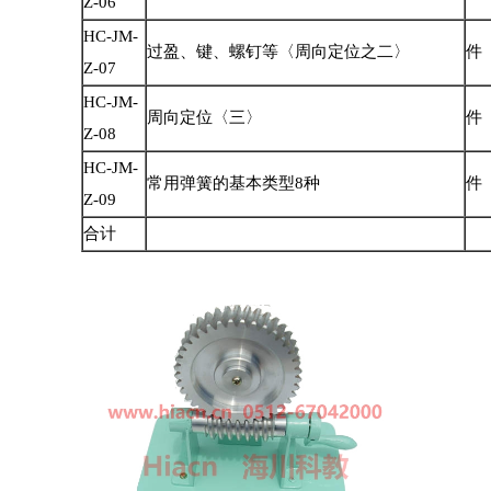
Z-06
HC-JM-
过盈、键、螺钉等〈周向定位之二〉
件
Z-07
HC-JM-
周向定位〈三〉
件
Z-08
HC-JM-
常用弹簧的基本类型8种
件
Z-09
合计