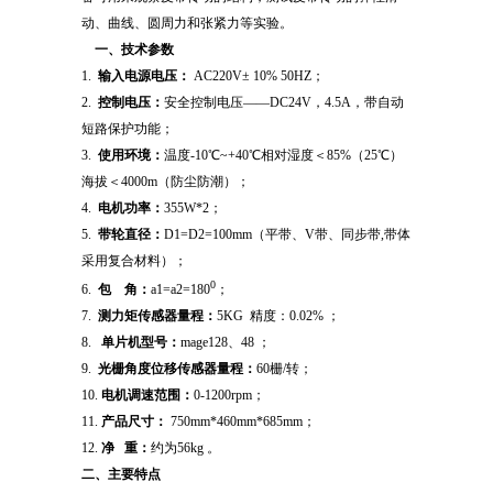
动、曲线、圆周力和张紧力等实验。
一、技术参数
1.
输入电源电压：
AC220V± 10% 50HZ；
2.
控制电压：
安全控制电压——DC24V，4.5A，带自动
短路保护功能；
3.
使用环境：
温度-10℃~+40℃相对湿度＜85%（25℃）
海拔＜4000m（防尘防潮）；
4.
电机功率：
355W*2；
5.
带轮直径：
D1=D2=100mm（平带、V带、同步带,带体
采用复合材料）；
0
6.
包 角
：
a1=a2=180
；
7.
测力矩传感器量程：
5KG 精度：0.02% ；
8.
单片机型号：
mage128、48 ；
9.
光栅角度位移传感器量程：
60栅/转；
10.
电机调速范围：
0-1200rpm；
11.
产品尺寸：
750mm*460mm*685mm；
12.
净 重：
约为56kg 。
二、主要特点