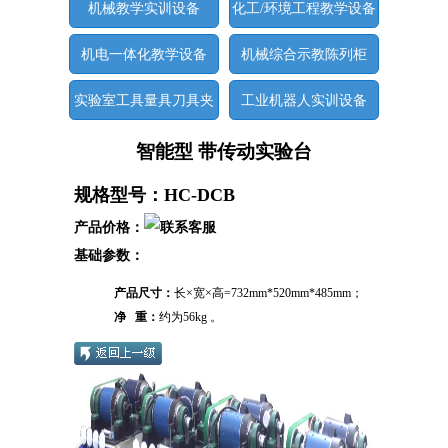
机械教学实训设备
化工/环境工程教学设备
机电一体化教学设备
机械综合示教陈列柜
实验室工具量具刀具夹
工业机器人实训设备
具
智能型 带传动实验台
规格型号：HC-DCB
产品价格：
基础参数：
产品尺寸：
长×宽×高=732mm*520mm*485mm；
净 重：
约为56kg 。