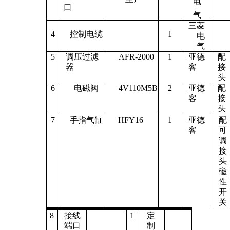
电
口
气
三菱
4
控制电缆
1
电
气
5
调压过滤
AFR-2000
1
亚德
配
器
客
接
头
6
电磁阀
4V110M5B
2
亚德
配
客
接
头
7
手指气缸
HFY16
1
亚德
配
客
可
调
接
头
磁
性
开
关
8
接线
1
定
端口
制