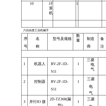
10
计
1
算
机
六自由度工业机械手
数
序
名
型号及规格
制造
备
量
号
称
商
注
三菱
1
机器人
RV-2F-1D-
1
电
气
S11
三菱
2
控制器
RV-2F-1D-
1
电
S11
气
2D-TZ368(漏
三菱
3
并行
IO 接
1
型
)