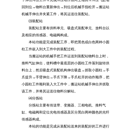
下伸出冲压工件→完成冲压动作后向上缩回→冲压气缸缩
回到位→物料台重新伸出→到位后机械手指松开→搬运站
机械手伸出并夹紧工件，将其运送往装配站。
⑶装配站
装配站主要有供料单元、吸盘式装配单元、放料台以
及相应的传感器、电磁阀构成。
本站功能是完成装配工序，即把黑色或白色两种小圆
柱工件嵌入到大工件中的装配过程。
当搬运站的机械手把工件运送到装配站物料台上时，
推料气缸伸出，使料槽中最底层的小圆柱工件落到旋转供
料台上，然后吸盘式装配机构伸出吸盘→抓取小圆柱→手
爪提升→手臂伸出→手爪下降→手爪松开的动作顺序，把
小园柱工件顺利装入大工件中，搬运站机械手伸出并抓取
该工件，并将其运送往物料分解站。
⑷分拣站
分拣站主要有传送带、变频器、三相电机、推料气
缸、电磁阀和定位光电传感器及区分黑白两种颜色的光纤
传感器构成。
本站的功能是完成从装配站送来的装配好的工件进行