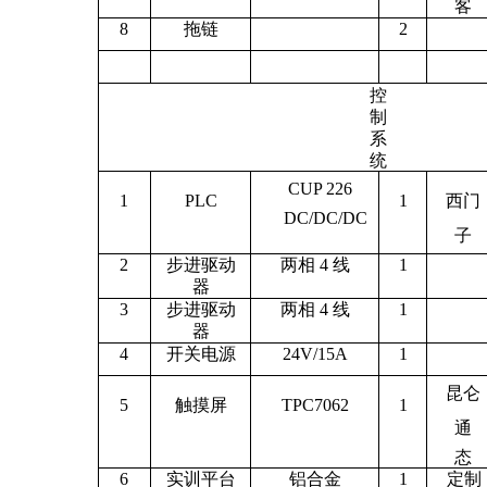
客
8
拖链
2
控
制
系
统
CUP 226
1
PLC
1
西门
DC/DC/DC
子
2
步进驱动
两相
4 线
1
器
3
步进驱动
两相
4 线
1
器
4
开关电源
24V/15A
1
昆仑
5
触摸屏
TPC7062
1
通
态
6
实训平台
铝合金
1
定制