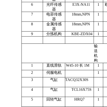
6
光纤传感
E3X-NA11
1
器
7
电容传感
18mm,NPN
1
器
8
金属传感
18mm,NPN
1
器
9
分拣机构
KBE-ZDX04
1
输
送
机
构
1
直线滑轨
W45-10 长 1M
1
2
伺服电机
1
3
气缸
TACQ32X30S
4
气缸
TCL16X75S
1
5
回转气缸
HRQ7
1