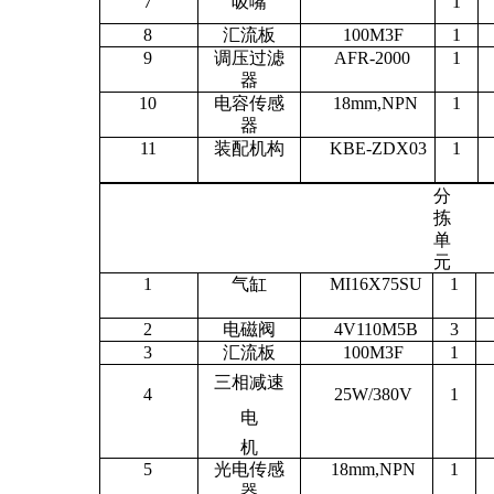
7
吸嘴
1
8
汇流板
100M3F
1
9
调压过滤
AFR-2000
1
器
10
电容传感
18mm,NPN
1
器
11
装配机构
KBE-ZDX03
1
分
拣
单
元
1
气缸
MI16X75SU
1
2
电磁阀
4V110M5B
3
3
汇流板
100M3F
1
三相减速
4
25W/380V
1
电
机
5
光电传感
18mm,NPN
1
器