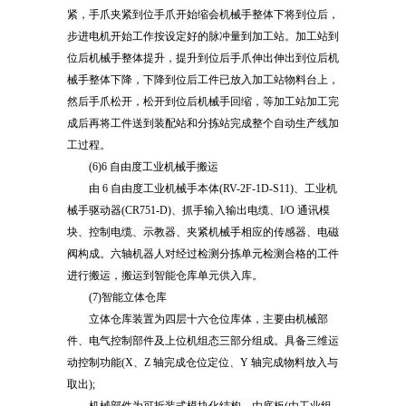
紧，手爪夹紧到位手爪开始缩会机械手整体下将到位后，
步进电机开始工作按设定好的脉冲量到加工站。加工站到
位后机械手整体提升，提升到位后手爪伸出伸出到位后机
械手整体下降，下降到位后工件已放入加工站物料台上，
然后手爪松开，松开到位后机械手回缩，等加工站加工完
成后再将工件送到装配站和分拣站完成整个自动生产线加
工过程。
(6)6 自由度工业机械手搬运
由 6 自由度工业机械手本体(RV-2F-1D-S11)、工业机
械手驱动器(CR751-D)、抓手输入输出电缆、I/O 通讯模
块、控制电缆、示教器、夹紧机械手相应的传感器、电磁
阀构成。六轴机器人对经过检测分拣单元检测合格的工件
进行搬运，搬运到智能仓库单元供入库。
(7)智能立体仓库
立体仓库装置为四层十六仓位库体，主要由机械部
件、电气控制部件及上位机组态三部分组成。具备三维运
动控制功能(X、Z 轴完成仓位定位、Y 轴完成物料放入与
取出);