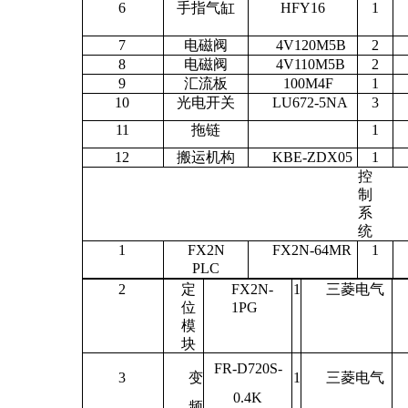
6
手指气缸
HFY16
1
7
电磁阀
4V120M5B
2
8
电磁阀
4V110M5B
2
9
汇流板
100M4F
1
10
光电开关
LU672-5NA
3
11
拖链
1
12
搬运机构
KBE-ZDX05
1
控
制
系
统
1
FX2N
FX2N-64MR
1
PLC
2
定
FX2N-
1
三菱电气
位
1PG
模
块
FR-D720S-
3
变
1
三菱电气
0.4K
频