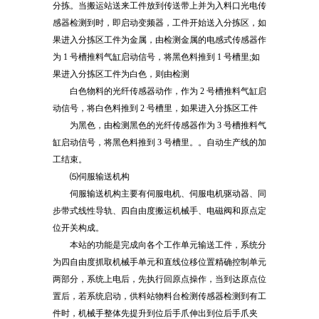
分拣。当搬运站送来工件放到传送带上并为入料口光电传
感器检测到时，即启动变频器，工件开始送入分拣区，如
果进入分拣区工件为金属，由检测金属的电感式传感器作
为 1 号槽推料气缸启动信号，将黑色料推到 1 号槽里;如
果进入分拣区工件为白色，则由检测
白色物料的光纤传感器动作，作为 2 号槽推料气缸启
动信号，将白色料推到 2 号槽里，如果进入分拣区工件
为黑色，由检测黑色的光纤传感器作为 3 号槽推料气
缸启动信号，将黑色料推到 3 号槽里。。自动生产线的加
工结束。
⑸伺服输送机构
伺服输送机构主要有伺服电机、伺服电机驱动器、同
步带式线性导轨、四自由度搬运机械手、电磁阀和原点定
位开关构成。
本站的功能是完成向各个工作单元输送工件，系统分
为四自由度抓取机械手单元和直线位移位置精确控制单元
两部分，系统上电后，先执行回原点操作，当到达原点位
置后，若系统启动，供料站物料台检测传感器检测到有工
件时，机械手整体先提升到位后手爪伸出到位后手爪夹