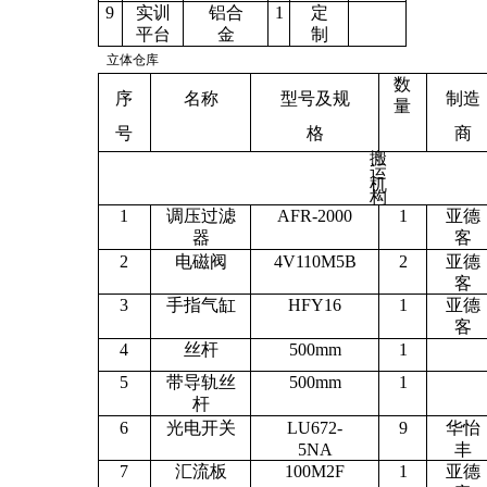
9
实训
铝合
1
定
平台
金
制
立体仓库
数
序
名称
型号及规
制造
量
号
格
商
搬
运
机
构
1
调压过滤
AFR-2000
1
亚德
器
客
2
电磁阀
4V110M5B
2
亚德
客
3
手指气缸
HFY16
1
亚德
客
4
丝杆
500mm
1
5
带导轨丝
500mm
1
杆
6
光电开关
LU672-
9
华怡
5NA
丰
7
汇流板
100M2F
1
亚德