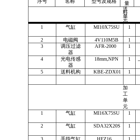
序号
名称
型号及规格
量
送
料
单
元
1
气缸
MI10X75SU
1
2
电磁阀
4V110M5B
1
3
调压过滤
AFR-2000
1
器
4
光电传感
18mm,NPN
1
器
5
送料机构
KBE-ZDX01
1
加
工
单
元
1
气缸
MI16X75SU
1
2
气缸
SDA32X20S
1
3
手指气缸
HFZ16
1