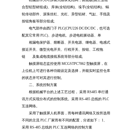
机械部件为可拆装式模块化结构，由底板(由工业组
合型铝型材组成)、库体(全铝结构)、垛手(全铝结构)、蜗
轮传动部件、滚珠丝杠、光杠、异型铝材、气缸、手指及
按钮角板等部分组成;
电气部件由西门子 PLC(CPU226 DC/DC/DC，也可选
配其它常用 PLC)、步进电机、步进电机驱动器、单
相漏电保护器、熔断器、开关电源、继电器、电感式
接近开关、微型光电开关、行程开关、按钮、工程拖
链 及集成电缆接线系统等部分组成;
触摸屏组态监控使用 MCGSTPC7062 型触摸屏，在
上位机上可进行各种功能设定及选择，并能实时监控仓库
的状态并可对其进行控制。
二、系统控制方案
根据机械平台的上述工艺过程， 采用 RS485 串行通
讯方式实现分布式的控制系统。采用 RS-485 总线的 PLC
互连网络。
采用了触摸屏人机界面，而每种通讯网络又按所选用
不同的主流 PLC 厂家而有不同的配置，分述如下： 1、
采用 RS-485 总线的 PLC 互连网络的控制方案