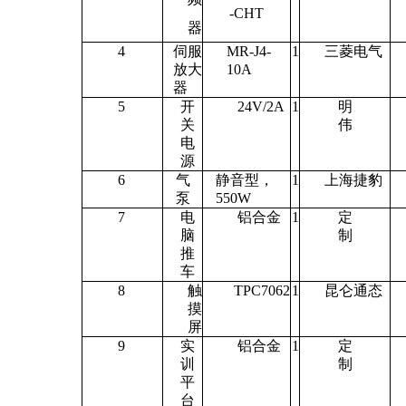
-CHT
器
4
伺服
MR-J4-
1
三菱电气
放大
10A
器
5
开
24V/2A
1
明
关
伟
电
源
6
气
静音型，
1
上海捷豹
泵
550W
7
电
铝合金
1
定
脑
制
推
车
8
触
TPC7062
1
昆仑通态
摸
屏
9
实
铝合金
1
定
训
制
平
台