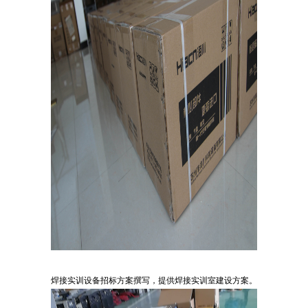
焊接实训设备招标方案撰写，提供焊接实训室建设方案。