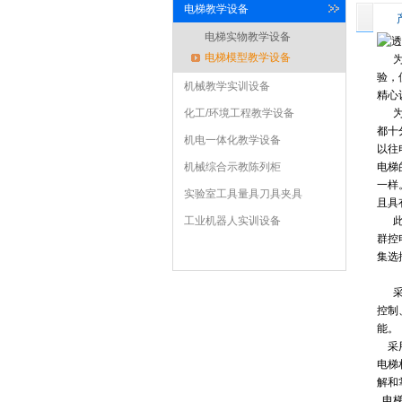
型
具
气电路实训系列
备
空调制冷实训设备
电梯教学设备
液压元件拆装模型
焊接净化设备
汽车发动机
电工维修
焊接
透明车床教学模型
教学设备
隔断
考核实训设备
焊接耗材
汽车部件模
家电维修实训
电机模
电梯实物教学设备
电梯模型教学设备
为了
型
型
设备
主轴箱溜板箱车头箱模
汽车示教板
供配电实训设备
汽车变
验，
机械教学实训设备
型
速器教学设备
电工电子电气安装设备
机械基础模型
汽车解刨模
土建
精心
齿轮范成仪
化工/环境工程教学设备
齿轮测定实验
为了
模型
型
PLC、单片机实训设备
整车模型
力学模型
汽车教学
化工模
机床
都十
箱
化工教学设备
机电一体化教学设备
轴系结构设计实验
环境工程教学
型
挂图
电路维修实训设备
汽车空调教学设
楼宇智能
以往
箱
设备
光机电教学设备
机械综合示教陈列柜
机械传动教学设备
流体力学教学设
机电一体化
电梯
备
实训设备
汽车刹车制动器教学设
一样
带传动实验台
备
教学设备
机械教学陈列柜
实验室工具量具刀具夹具
热工暖通教学设备
动静态螺栓实
机械教学示
备
汽车离合器教学设
且具
验台
教板
实验室工具
工业机器人实训设备
动平衡实验台
机械教学挂图
实验室量
机
此外
备
汽车底盘教学设备
群控
械设计教学实验台
具
车床铣床刀具
齿轮传动
机床
汽车助力转向
汽车悬挂系
集选
实验台
夹具
机构拼装实验
列
采用
台
曲柄滑块导杆实验
控制
台
凸轮槽轮实验台
液
能。
采用
压滑动轴承实验台
便携式机
电梯
械传动实验台
轮系教学实验
解和
电梯