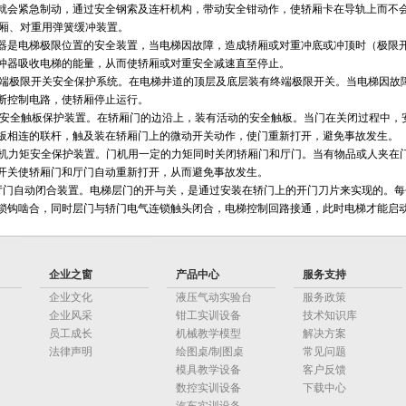
就会紧急制动，通过安全钢索及连杆机构，带动安全钳动作，使轿厢卡在导轨上而不
 轿厢、对重用弹簧缓冲装置。
器是电梯极限位置的安全装置，当电梯因故障，造成轿厢或对重冲底或冲顶时（极限
冲器吸收电梯的能量，从而使轿厢或对重安全减速直至停止。
 终端极限开关安全保护系统。在电梯井道的顶层及底层装有终端极限开关。当电梯因
断控制电路，使轿厢停止运行。
 门安全触板保护装置。在轿厢门的边沿上，装有活动的安全触板。当门在关闭过程中
板相连的联杆，触及装在轿厢门上的微动开关动作，使门重新打开，避免事故发生。
 门机力矩安全保护装置。门机用一定的力矩同时关闭轿厢门和厅门。当有物品或人夹
开关使轿厢门和厅门自动重新打开，从而避免事故发生。
厅门自动闭合装置。电梯层门的开与关，是通过安装在轿门上的开门刀片来实现的。
锁钩啮合，同时层门与轿门电气连锁触头闭合，电梯控制回路接通，此时电梯才能启
企业之窗
产品中心
服务支持
企业文化
液压气动实验台
服务政策
企业风采
钳工实训设备
技术知识库
员工成长
机械教学模型
解决方案
法律声明
绘图桌/制图桌
常见问题
模具教学设备
客户反馈
数控实训设备
下载中心