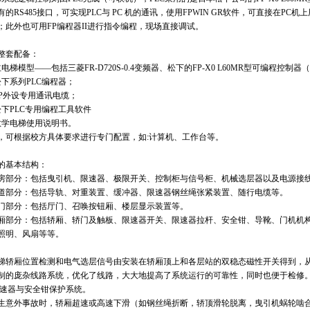
有的RS485接口，可实现PLC与 PC 机的通讯，使用FPWIN GR软件，可直接在P
；此外也可用FP编程器II进行指令编程，现场直接调试。
整套配备：
电梯模型——包括三菱FR-D720S-0.4变频器、松下的FP-X0 L60MR型可编程控制器（
松下系列PLC编程器；
FP外设专用通讯电缆；
松下PLC专用编程工具软件
教学电梯使用说明书。
，可根据校方具体要求进行专门配置，如:计算机、工作台等。
的基本结构：
 机房部分：包括曳引机、限速器、极限开关、控制柜与信号柜、机械选层器以及电源接
 井道部分：包括导轨、对重装置、缓冲器、限速器钢丝绳张紧装置、随行电缆等。
 厅门部分：包括厅门、召唤按钮厢、楼层显示装置等。
 轿厢部分：包括轿厢、轿门及触板、限速器开关、限速器拉杆、安全钳、导靴、门机机
照明、风扇等等。
轿厢位置检测和电气选层信号由安装在轿厢顶上和各层站的双稳态磁性开关得到，从
制的庞杂线路系统，优化了线路，大大地提高了系统运行的可靠性，同时也便于检修
 限速器与安全钳保护系统。
生意外事故时，轿厢超速或高速下滑（如钢丝绳折断，轿顶滑轮脱离，曳引机蜗轮啮