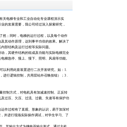
有关电梯专业和工业自动化专业课程演示实
行业的发展需要，我公司经过深入探索研究，
了然；同时，电梯的运行过程，以及每个动作
构及其动作原理，达到事半功倍的效果。解决了
其内部结构及运行过程等实际问题。
)驱动，其硬件结构的组成及功能与实际电梯完全
及电梯急停、慢上、慢下、照明、风扇等功能。
可以利用此套装置进行二次开发研究。如：1.
联，进行逻辑控制，共用层站外召唤按钮）；3 .
压矢量控制方式，对电机具有加减速控制、正反转
乱及过压、欠压、过流、过载、失速等有保护功
运作过程有了直观、形象的认识，易于加深对
编程，并进行现场实际操作调试，对学生学习、了
MR型，其输出方式为继电器输出形式。通过主机