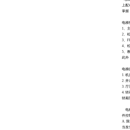
台
公差配合与测量教学设
上配
备
掌握
电梯
1、主
2、
3、
4、
5、
此外
电梯
1.
2.
3.
4.
轿厢
电梯
件控
A.
当发