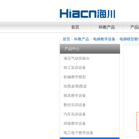
首页
科教产品
产品
首页
>
科教产品
>
电梯教学设备
>
电梯模型教
产品中心
液压气动实验台
液压实验台
钳工实训设备
气动实验
台
钳工实训台
机械教学模型
透明液压实验台
钳工工具柜/工具
液
压拆装实训台
车
机械制图教学模型
绘图桌/制图桌
钳工储物柜
双面液压气动
模具教学
钳工教
实验台
学模型
模型
1号制图桌
模具教学设备
夹具拆装测绘模
工程机械液压实训
钳工工作台
0号制图桌
钳
台
工大赛用产品
型
2号制图桌
教学型注塑机
数控实训设备
机构运动简图测绘模
教学型冷冲拉
型
抻成型机组
车刀量角台
汽车实训设备
齿轮油泵阀体零件测绘模
铝合金注塑模
数控机床教学模
型
具
型
驾校验收设备
焊接教学设备
减速器模型
铝合金冲压模具
驾驶模拟
机械原
透
理传动模型
明冲压模具
器
电焊教学设备
电工电子教学设备
汽车实训板
机械零件模
透明注塑模
气焊教学设
汽车电