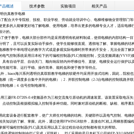
产品概述
技术参数
实验项目
相关产品
配合大中专院校、技校、职业学校、劳动就业培训中心、电梯维修物业管理部门等
使更多的人能够更好地了解电梯、使用电梯，培养出更多的电梯专业人才，适应电梯
设计的。
便于教学，电梯大部分部件均是采用透明有机材料制成，使得电梯的内部结构一目
分明了，且可以反复实际动手操作。使学生能够很直观、透彻地了解、掌握电梯的结
电梯教学中单纯理论的教学方式或是参观实际电梯时所带来的不安全，无法全面了解
的电气控制系统采用日本松下的可编程控制器(PLC)智能控制，交流变频调速(VVVF
。具有自动平层、自动关门、顺向响应轿内外呼梯信号、直驶、电梯安全运行保护以
有性能可靠、运行平稳、操作简单、能耗低和便于教学等特点。
，hiacn海川系列透明仿真双联教学电梯的软硬件均采用开放式结构，因此，院校也
电梯（统一调度多台集中并列的电梯）；2 . 并联控制电梯（2-3台电梯的控制线路并
控制电梯；4. 信号控制电梯等。
三菱FR-D720S-0.4变频器作为三相交流曳引原动机的调速装置。该装置采取电
、点动控制及根据模拟输入控制等多种功能。同时兼对原动机的断相、缺相、相序紊
此套设备进行配套教学，使广大师生对电梯的结构、关键部件以及电气控制、电梯的
相关知识的了解、掌握。此外，通过使用FPWINGR软件，直接在PC机上用梯形图
掌握可编程控制器(PLC)及其应用以及工业过程自动化控制都有很大的帮助。
系统逻辑控制则由PLC完成（可联机），PLC采用的是日本松下公司的FP-X0 L60