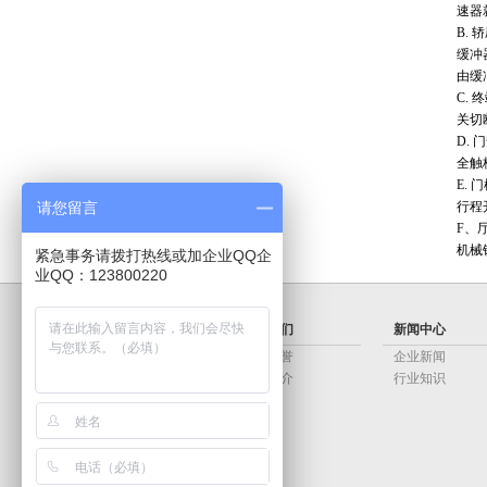
速器
B.
缓冲
由缓
C.
关切
D.
全触
E.
请您留言
行程
F、
机械
紧急事务请拨打热线或加企业QQ企
业QQ：123800220
关于我们
新闻中心
资质荣誉
企业新闻
公司简介
行业知识