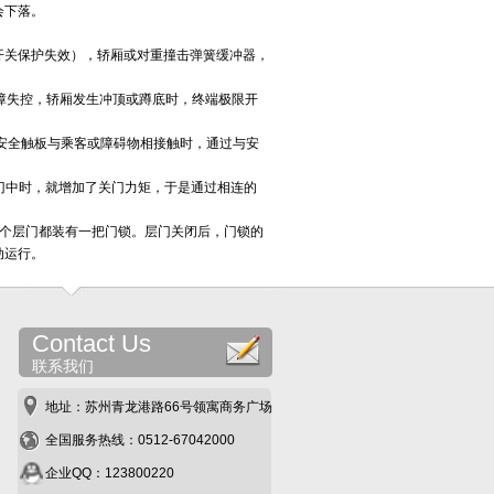
会下落。
开关保护失效），轿厢或对重撞击弹簧缓冲器，
故障失控，轿厢发生冲顶或蹲底时，终端极限开
，安全触板与乘客或障碍物相接触时，通过与安
在门中时，就增加了关门力矩，于是通过相连的
每个层门都装有一把门锁。层门关闭后，门锁的
动运行。
Contact Us
联系我们
地址：苏州青龙港路66号领寓商务广场
全国服务热线：0512-67042000
企业QQ：123800220