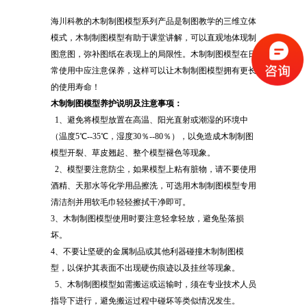
海川科教的木制制图模型系列产品是制图教学的三维立体
模式，木制制图模型有助于课堂讲解，可以直观地体现制
图意图，弥补图纸在表现上的局限性。木制制图模型在日
常使用中应注意保养，这样可以让木制制图模型拥有更长
的使用寿命！
木制制图模型
养护说明及注意事项：
1、避免将模型放置在高温、阳光直射或潮湿的环境中
（温度5℃--35℃，湿度30％--80％），以免造成木制制图
模型开裂、草皮翘起、整个模型褪色等现象。
2、模型要注意防尘，如果模型上粘有脏物，请不要使用
酒精、天那水等化学用品擦洗，可选用木制制图模型专用
清洁剂并用软毛巾轻轻擦拭干净即可。
3、木制制图模型使用时要注意轻拿轻放，避免坠落损
坏。
4、不要让坚硬的金属制品或其他利器碰撞木制制图模
型，以保护其表面不出现硬伤痕迹以及挂丝等现象。
5、木制制图模型如需搬运或运输时，须在专业技术人员
指导下进行，避免搬运过程中碰坏等类似情况发生。